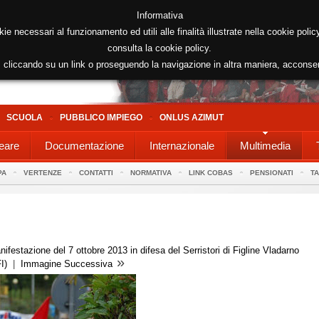
Informativa
kie necessari al funzionamento ed utili alle finalità illustrate nella cookie poli
consulta la cookie policy.
cliccando su un link o proseguendo la navigazione in altra maniera, acconse
SCUOLA
PUBBLICO IMPIEGO
ONLUS AZIMUT
eare
Documentazione
Internazionale
Multimedia
PA
VERTENZE
CONTATTI
NORMATIVA
LINK COBAS
PENSIONATI
T
nifestazione del 7 ottobre 2013 in difesa del Serristori di Figline Vladarno
»
I)
|
Immagine Successiva