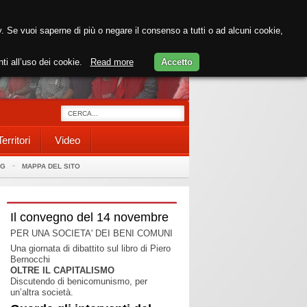
cy. Se vuoi saperne di più o negare il consenso a tutti o ad alcuni cookie,
nti all’uso dei cookie.
Read more
Accetto
Territori
Video
AG
MAPPA DEL SITO
Il convegno del 14 novembre
PER UNA SOCIETA' DEI BENI COMUNI
Una giornata di dibattito sul libro di Piero
Bernocchi
OLTRE IL CAPITALISMO
Discutendo di benicomunismo, per
un’altra società.