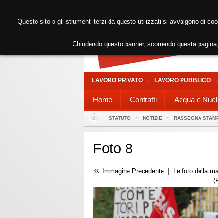
Questo sito o gli strumenti terzi da questo utilizzati si avvalgono di coo
Chiudendo questo banner, scorrendo questa pagina, 
LAVORO PRIVATO
LAVORO PUBBLICO
Home
Contratti
Acqua e Nucl
STATUTO
NOTIZIE
RASSEGNA STAM
Foto 8
«
Immagine Precedente
|
Le foto della ma
(F