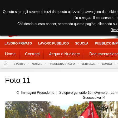
Questo sito o gli strumenti terzi da questo utilizzati si avvalgono di cookie n
più o negare il consenso a tut
Chiudendo questo banner, scorrendo questa pagina, cliccando su un
Read
LAVORO PRIVATO
LAVORO PUBBLICO
SCUOLA
PUBBLICO IMP
Home
Contratti
Acqua e Nucleare
Documentazion
STATUTO
NOTIZIE
RASSEGNA STAMPA
VERTENZE
CONTATTI
Foto 11
«
Immagine Precedente
|
Sciopero generale 10 novembre - La m
»
Successiva