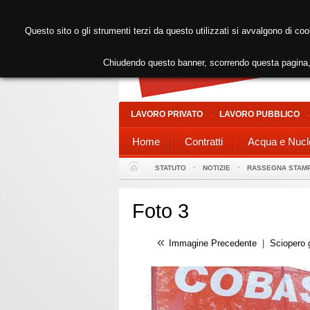
Questo sito o gli strumenti terzi da questo utilizzati si avvalgono di coo
Chiudendo questo banner, scorrendo questa pagina, 
LAVORO PRIVATO
LAVORO PUBBLICO
Home
Contratti
Acqua e Nucl
STATUTO
NOTIZIE
RASSEGNA STAM
Foto 3
«
Immagine Precedente
|
Sciopero 