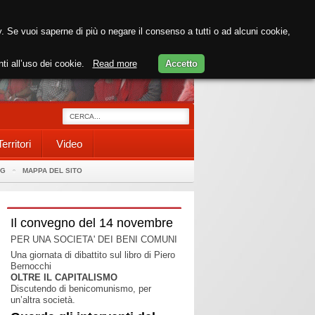
cy. Se vuoi saperne di più o negare il consenso a tutti o ad alcuni cookie,
nti all’uso dei cookie.
Read more
Accetto
Territori
Video
AG
MAPPA DEL SITO
Il convegno del 14 novembre
PER UNA SOCIETA' DEI BENI COMUNI
Una giornata di dibattito sul libro di Piero
Bernocchi
OLTRE IL CAPITALISMO
Discutendo di benicomunismo, per
un’altra società.