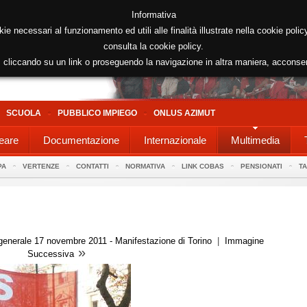
Informativa
kie necessari al funzionamento ed utili alle finalità illustrate nella cookie poli
consulta la cookie policy.
cliccando su un link o proseguendo la navigazione in altra maniera, acconse
SCUOLA
PUBBLICO IMPIEGO
ONLUS AZIMUT
eare
Documentazione
Internazionale
Multimedia
PA
VERTENZE
CONTATTI
NORMATIVA
LINK COBAS
PENSIONATI
T
generale 17 novembre 2011 - Manifestazione di Torino
|
Immagine
»
Successiva