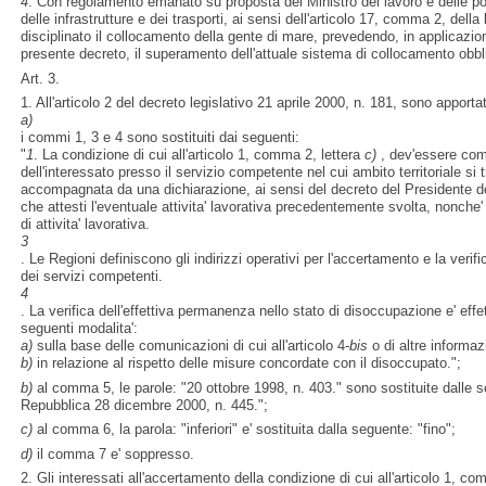
4
. Con regolamento emanato su proposta del Ministro del lavoro e delle poli
delle infrastrutture e dei trasporti, ai sensi dell'articolo 17, comma 2, dell
disciplinato il collocamento della gente di mare, prevedendo, in applicazione 
presente decreto, il superamento dell'attuale sistema di collocamento obbli
Art. 3.
1. All'articolo 2 del decreto legislativo 21 aprile 2000, n. 181, sono apporta
a)
i commi 1, 3 e 4 sono sostituiti dai seguenti:
"
1
. La condizione di cui all'articolo 1, comma 2, lettera
c)
, dev'essere com
dell'interessato presso il servizio competente nel cui ambito territoriale si 
accompagnata da una dichiarazione, ai sensi del decreto del Presidente d
che attesti l'eventuale attivita' lavorativa precedentemente svolta, nonche' 
di attivita' lavorativa.
3
. Le Regioni definiscono gli indirizzi operativi per l'accertamento e la veri
dei servizi competenti.
4
. La verifica dell'effettiva permanenza nello stato di disoccupazione e' eff
seguenti modalita':
a)
sulla base delle comunicazioni di cui all'articolo 4-
bis
o di altre informazi
b)
in relazione al rispetto delle misure concordate con il disoccupato.";
b)
al comma 5, le parole: "20 ottobre 1998, n. 403." sono sostituite dalle s
Repubblica 28 dicembre 2000, n. 445.";
c)
al comma 6, la parola: "inferiori" e' sostituita dalla seguente: "fino";
d)
il comma 7 e' soppresso.
2. Gli interessati all'accertamento della condizione di cui all'articolo 1, c