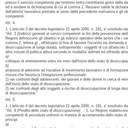
presso il servizio competente per territorio entro centottanta giorni dalla d
ed a rendere la dichiarazione di cui al comma 1. Restano valide le dichiaraz
dell'attivita' lavorativa prestate ai sensi della precedente normativa e gli o
competenti.
Art. 4.
1. L'articolo 3 del decreto legislativo 21 aprile 2000, n. 181, e' sostituito d
"Art. 3
(Indirizzi generali ai servizi competenti ai fini della prevenzione d
Regioni definiscono gli obiettivi e gli indirizzi operativi delle azioni che i se
comma 2, lettera
g)
, effettuano al fine di favorire l'incontro tra domanda e 
disoccupazione di lunga durata, sottoponendo i soggetti di cui all'articolo
altre misure di politica attiva secondo le modalita' definite ed offrendo alm
a)
colloquio di orientamento entro tre mesi dall'inizio dello stato di disoccupa
b)
proposta di adesione ad iniziative di inserimento lavorativo o di formazione 
misura che favorisca l'integrazione professionale:
1) nei confronti degli adolescenti, dei giovani e delle donne in cerca di rei
dall'inizio dello stato di disoccupazione;
2) nei confronti degli altri soggetti a rischio di disoccupazione di lunga dura
di disoccupazione.".
Art. 5.
1. L'articolo 4 del decreto legislativo 21 aprile 2000, n. 181, e' sostituito d
"Art. 4
(Perdita dello stato di disoccupazione)
. - 1. Le Regioni stabiliscono 
competenti di procedure uniformi in materia di accertamento dello stato d
principi:
a)