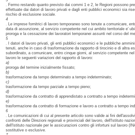
. Fermo restando quanto previsto dai commi 1 e 2, le Regioni possono pr
effettuate dai datori di lavoro privati e dagli enti pubblici economici sia rise
rischio di esclusione sociale.
4
. Le imprese fornitrici di lavoro temporaneo sono tenute a comunicare, ent
data di assunzione, al servizio competente nel cui ambito territoriale e' ubi
proroga e la cessazione dei lavoratori temporanei assunti nel corso del m
5
. I datori di lavoro privati, gli enti pubblici economici e le pubbliche amm
tenuti, anche in caso di trasformazione da rapporto di tirocinio e di altra e
subordinato, a comunicare, entro cinque giorni, al servizio competente nel c
lavoro le seguenti variazioni del rapporto di lavoro:
a)
proroga del termine inizialmente fissato;
b)
trasformazione da tempo determinato a tempo indeterminato;
c)
trasformazione da tempo parziale a tempo pieno;
d)
trasformazione da contratto di apprendistato a contratto a tempo indeterm
e)
trasformazione da contratto di formazione e lavoro a contratto a tempo in
6
. Le comunicazioni di cui al presente articolo sono valide ai fini dell'asso
confronti delle Direzioni regionali e provinciali del lavoro, dell'Istituto naz
dell'Istituto nazionale per le assicurazioni contro gli infortuni sul lavoro (IN
sostitutive o esclusive.
7