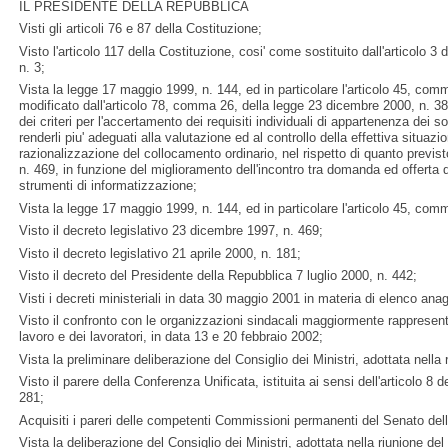
IL PRESIDENTE DELLA REPUBBLICA
Visti gli articoli 76 e 87 della Costituzione;
Visto l'articolo 117 della Costituzione, cosi' come sostituito dall'articolo 3
n. 3;
Vista la legge 17 maggio 1999, n. 144, ed in particolare l'articolo 45, com
modificato dall'articolo 78, comma 26, della legge 23 dicembre 2000, n. 38
dei criteri per l'accertamento dei requisiti individuali di appartenenza dei s
renderli piu' adeguati alla valutazione ed al controllo della effettiva situazi
razionalizzazione del collocamento ordinario, nel rispetto di quanto previs
n. 469, in funzione del miglioramento dell'incontro tra domanda ed offerta d
strumenti di informatizzazione;
Vista la legge 17 maggio 1999, n. 144, ed in particolare l'articolo 45, com
Visto il decreto legislativo 23 dicembre 1997, n. 469;
Visto il decreto legislativo 21 aprile 2000, n. 181;
Visto il decreto del Presidente della Repubblica 7 luglio 2000, n. 442;
Visti i decreti ministeriali in data 30 maggio 2001 in materia di elenco ana
Visto il confronto con le organizzazioni sindacali maggiormente rappresenta
lavoro e dei lavoratori, in data 13 e 20 febbraio 2002;
Vista la preliminare deliberazione del Consiglio dei Ministri, adottata nella r
Visto il parere della Conferenza Unificata, istituita ai sensi dell'articolo 8 
281;
Acquisiti i pareri delle competenti Commissioni permanenti del Senato del
Vista la deliberazione del Consiglio dei Ministri, adottata nella riunione de