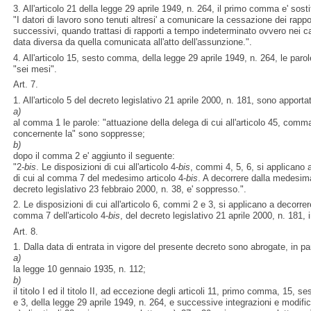
3. All'articolo 21 della legge 29 aprile 1949, n. 264, il primo comma e' sost
"I datori di lavoro sono tenuti altresi' a comunicare la cessazione dei rappor
successivi, quando trattasi di rapporti a tempo indeterminato ovvero nei c
data diversa da quella comunicata all'atto dell'assunzione.".
4. All'articolo 15, sesto comma, della legge 29 aprile 1949, n. 264, le paro
"sei mesi".
Art. 7.
1. All'articolo 5 del decreto legislativo 21 aprile 2000, n. 181, sono apporta
a)
al comma 1 le parole: "attuazione della delega di cui all'articolo 45, comm
concernente la" sono soppresse;
b)
dopo il comma 2 e' aggiunto il seguente:
"2-
bis
. Le disposizioni di cui all'articolo 4-
bis
, commi 4, 5, 6, si applicano a
di cui al comma 7 del medesimo articolo 4-
bis
. A decorrere dalla medesima
decreto legislativo 23 febbraio 2000, n. 38, e' soppresso.".
2. Le disposizioni di cui all'articolo 6, commi 2 e 3, si applicano a decorrere
comma 7 dell'articolo 4-
bis
, del decreto legislativo 21 aprile 2000, n. 181, 
Art. 8.
1. Dalla data di entrata in vigore del presente decreto sono abrogate, in par
a)
la legge 10 gennaio 1935, n. 112;
b)
il titolo I ed il titolo II, ad eccezione degli articoli 11, primo comma, 1
e 3, della legge 29 aprile 1949, n. 264, e successive integrazioni e modific