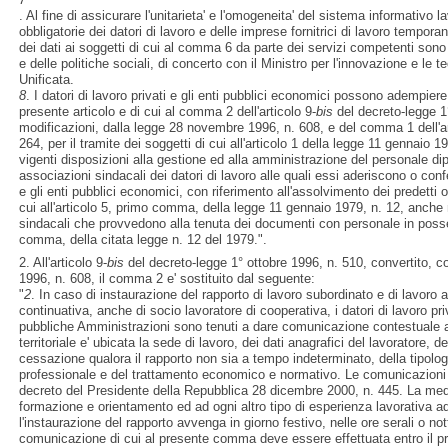
. Al fine di assicurare l'unitarieta' e l'omogeneita' del sistema informativo 
obbligatorie dei datori di lavoro e delle imprese fornitrici di lavoro tempora
dei dati ai soggetti di cui al comma 6 da parte dei servizi competenti sono 
e delle politiche sociali, di concerto con il Ministro per l'innovazione e le 
Unificata.
8
. I datori di lavoro privati e gli enti pubblici economici possono adempiere
presente articolo e di cui al comma 2 dell'articolo 9-
bis
del decreto-legge 1°
modificazioni, dalla legge 28 novembre 1996, n. 608, e del comma 1 dell'art
264, per il tramite dei soggetti di cui all'articolo 1 della legge 11 gennaio 197
vigenti disposizioni alla gestione ed alla amministrazione del personale di
associazioni sindacali dei datori di lavoro alle quali essi aderiscono o conf
e gli enti pubblici economici, con riferimento all'assolvimento dei predetti o
cui all'articolo 5, primo comma, della legge 11 gennaio 1979, n. 12, anche
sindacali che provvedono alla tenuta dei documenti con personale in possess
comma, della citata legge n. 12 del 1979.".
2. All'articolo 9-
bis
del decreto-legge 1° ottobre 1996, n. 510, convertito, 
1996, n. 608, il comma 2 e' sostituito dal seguente:
"
2
. In caso di instaurazione del rapporto di lavoro subordinato e di lavoro
continuativa, anche di socio lavoratore di cooperativa, i datori di lavoro priv
pubbliche Amministrazioni sono tenuti a dare comunicazione contestuale a
territoriale e' ubicata la sede di lavoro, dei dati anagrafici del lavoratore, 
cessazione qualora il rapporto non sia a tempo indeterminato, della tipologi
professionale e del trattamento economico e normativo. Le comunicazioni 
decreto del Presidente della Repubblica 28 dicembre 2000, n. 445. La mede
formazione e orientamento ed ad ogni altro tipo di esperienza lavorativa ad
l'instaurazione del rapporto avvenga in giorno festivo, nelle ore serali o n
comunicazione di cui al presente comma deve essere effettuata entro il pr