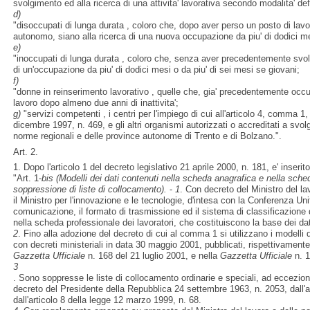
svolgimento ed alla ricerca di una attivita' lavorativa secondo modalita' def
d)
"disoccupati di lunga durata , coloro che, dopo aver perso un posto di lavor
autonomo, siano alla ricerca di una nuova occupazione da piu' di dodici mes
e)
"inoccupati di lunga durata , coloro che, senza aver precedentemente svolto 
di un'occupazione da piu' di dodici mesi o da piu' di sei mesi se giovani;
f)
"donne in reinserimento lavorativo , quelle che, gia' precedentemente occu
lavoro dopo almeno due anni di inattivita';
g)
"servizi competenti , i centri per l'impiego di cui all'articolo 4, comma 1,
dicembre 1997, n. 469, e gli altri organismi autorizzati o accreditati a svolg
norme regionali e delle province autonome di Trento e di Bolzano.".
Art. 2.
1. Dopo l'articolo 1 del decreto legislativo 21 aprile 2000, n. 181, e' inserit
"Art. 1-
bis
(Modelli dei dati contenuti nella scheda anagrafica e nella sched
soppressione di liste di collocamento).
-
1
. Con decreto del Ministro del la
il Ministro per l'innovazione e le tecnologie, d'intesa con la Conferenza Unif
comunicazione, il formato di trasmissione ed il sistema di classificazione 
nella scheda professionale dei lavoratori, che costituiscono la base dei da
2
. Fino alla adozione del decreto di cui al comma 1 si utilizzano i modelli d
con decreti ministeriali in data 30 maggio 2001, pubblicati, rispettivamente
Gazzetta Ufficiale
n. 168 del 21 luglio 2001, e nella
Gazzetta Ufficiale
n. 1
3
. Sono soppresse le liste di collocamento ordinarie e speciali, ad eccezione 
decreto del Presidente della Repubblica 24 settembre 1963, n. 2053, dall'ar
dall'articolo 8 della legge 12 marzo 1999, n. 68.