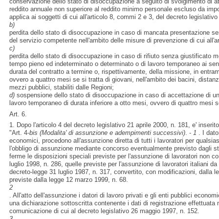
conservazione dello stato di disoccupazione a seguito di svolgimento di att
reddito annuale non superiore al reddito minimo personale escluso da impos
applica ai soggetti di cui all'articolo 8, commi 2 e 3, del decreto legislati
b)
perdita dello stato di disoccupazione in caso di mancata presentazione se
del servizio competente nell'ambito delle misure di prevenzione di cui all'ar
c)
perdita dello stato di disoccupazione in caso di rifiuto senza giustificato m
tempo pieno ed indeterminato o determinato o di lavoro temporaneo ai sen
durata del contratto a termine o, rispettivamente, della missione, in entra
ovvero a quattro mesi se si tratta di giovani, nell'ambito dei bacini, distan
mezzi pubblici, stabiliti dalle Regioni;
d)
sospensione dello stato di disoccupazione in caso di accettazione di un'
lavoro temporaneo di durata inferiore a otto mesi, ovvero di quattro mesi se 
Art. 6.
1. Dopo l'articolo 4 del decreto legislativo 21 aprile 2000, n. 181, e' inserit
"Art. 4-
bis
(Modalita' di assunzione e adempimenti successivi)
. -
1
. I dator
economici, procedono all'assunzione diretta di tutti i lavoratori per qualsias
l'obbligo di assunzione mediante concorso eventualmente previsto dagli sta
ferme le disposizioni speciali previste per l'assunzione di lavoratori non co
luglio 1998, n. 286, quelle previste per l'assunzione di lavoratori italiani da 
decreto-legge 31 luglio 1987, n. 317, convertito, con modificazioni, dalla l
previste dalla legge 12 marzo 1999, n. 68.
2
. All'atto dell'assunzione i datori di lavoro privati e gli enti pubblici econo
una dichiarazione sottoscritta contenente i dati di registrazione effettuata n
comunicazione di cui al decreto legislativo 26 maggio 1997, n. 152.
3