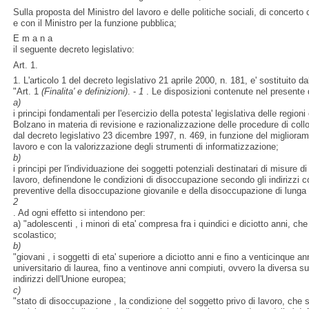
Sulla proposta del Ministro del lavoro e delle politiche sociali, di concerto 
e con il Ministro per la funzione pubblica;
E m a n a
il seguente decreto legislativo:
Art. 1.
1. L'articolo 1 del decreto legislativo 21 aprile 2000, n. 181, e' sostituito d
"Art. 1
(Finalita' e definizioni)
. -
1
. Le disposizioni contenute nel presente 
a)
i principi fondamentali per l'esercizio della potesta' legislativa delle regio
Bolzano in materia di revisione e razionalizzazione delle procedure di coll
dal decreto legislativo 23 dicembre 1997, n. 469, in funzione del miglioram
lavoro e con la valorizzazione degli strumenti di informatizzazione;
b)
i principi per l'individuazione dei soggetti potenziali destinatari di misure 
lavoro, definendone le condizioni di disoccupazione secondo gli indirizzi c
preventive della disoccupazione giovanile e della disoccupazione di lunga 
2
. Ad ogni effetto si intendono per:
a) "adolescenti , i minori di eta' compresa fra i quindici e diciotto anni, che
scolastico;
b)
"giovani , i soggetti di eta' superiore a diciotto anni e fino a venticinque 
universitario di laurea, fino a ventinove anni compiuti, ovvero la diversa sup
indirizzi dell'Unione europea;
c)
"stato di disoccupazione , la condizione del soggetto privo di lavoro, che 