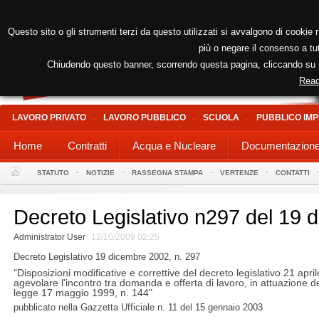
Questo sito o gli strumenti terzi da questo utilizzati si avvalgono di cookie n
più o negare il consenso a tut
Chiudendo questo banner, scorrendo questa pagina, cliccando su un
Read
LAVORO PRIVATO
LAVORO PUBBLICO
SCUOLA
PUBBLICO IMP
Home
Contratti
Acqua e Nucleare
Documentazion
STATUTO
NOTIZIE
RASSEGNA STAMPA
VERTENZE
CONTATTI
Decreto Legislativo n297 del 19 
Administrator User
12/10/2009 02:25
Decreto Legislativo 19 dicembre 2002, n. 297
"Disposizioni modificative e correttive del decreto legislativo 21 ap
agevolare l'incontro tra domanda e offerta di lavoro, in attuazione d
legge 17 maggio 1999, n. 144"
pubblicato nella Gazzetta Ufficiale n. 11 del 15 gennaio 2003