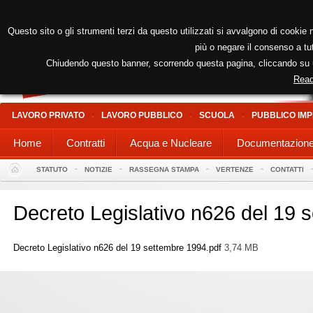
Questo sito o gli strumenti terzi da questo utilizzati si avvalgono di cookie n
più o negare il consenso a tut
Chiudendo questo banner, scorrendo questa pagina, cliccando su un
Read
LAVORO PRIVATO
LAVORO PUBBLICO
SCUOLA
PUBBLICO IMP
Home
Contratti
Acqua e Nucleare
Documentazion
STATUTO
NOTIZIE
RASSEGNA STAMPA
VERTENZE
CONTATTI
Decreto Legislativo n626 del 19 
Decreto Legislativo n626 del 19 settembre 1994.pdf
3,74 MB