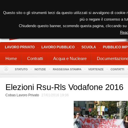
Questo sito o gli strumenti terzi da questo utilizzati si avvalgono di cookie n
più o negare il consenso a tut
Chiudendo questo banner, scorrendo questa pagina, cliccando su un
Read
LAVORO PRIVATO
LAVORO PUBBLICO
SCUOLA
PUBBLICO IMP
Home
Contratti
Acqua e Nucleare
Documentazion
STATUTO
NOTIZIE
RASSEGNA STAMPA
VERTENZE
CONTATTI
Elezioni Rsu-Rls Vodafone 2016
Cobas Lavoro Privato
27/01/2016 19:06