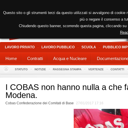
Questo sito o gli strumenti terzi da questo utilizzati si avvalgono di cookie n
più o negare il consenso a tut
Chiudendo questo banner, scorrendo questa pagina, cliccando su un
Read
LAVORO PRIVATO
LAVORO PUBBLICO
SCUOLA
PUBBLICO IMP
Home
Contratti
Acqua e Nucleare
Documentazion
STATUTO
NOTIZIE
RASSEGNA STAMPA
VERTENZE
CONTATTI
I COBAS non hanno nulla a che far
Modena.
Cobas Confederazione dei Comitati di Base
27/01/2017 17:16