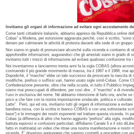
Invitiamo gli organi di informazione ad evitare ogni accostamento de
Come tanti cittadini/e italiani/e, abbiamo appreso da Repubblica online del
Cobas” a Modena, per estorsione aggravata perché, così è scritto, “sono 
denaro per calmierare le attività di protesta davanti alla sede di un gruppo i
Non siamo in grado di pronunciare alcunché sulla vicenda e contiamo di ot
approfondite informazioni, augurandoci che gli arrestati siano in grado di 
invitiamo tutti i mezzi di informazione ad evitare qualsiasi confusione tra
Noi inventammo e lanciammo trenta anni fa la sigla COBAS (allora acronimo
costruendo il più grande movimento di massa, tra il 1987 e il 1988, mai app
Dopodichè, il “marchio” ebbe un tale successo da provocare la nascita di n
modifiche, prefissi o suffissi vari, hanno usato sigle simil-Cobas. Com
Confederazione presente, oltre che nella scuola, in tutto il Pubblico Impieg
siamo mai preoccupati di difendere, per così dire , il “marchio” e di riven
l’uso in esclusiva del nome. Né abbiamo intenzione di farlo ora, anche se 
poco a che fare con la nostra impostazione sindacale, politica e culturale:
Latte”. Però, qui ed ora, invitiamo tutti gli organi di informazione a evitare 
bandiera rossa, con la scritta in bianco COBAS e con una sottostante scrit
base”) e le immagini dei nostri esponenti nel trattare questa vicenda. In p
Cobas (a differenza di altre che hanno aggiunto “prefissi” alla sigla, modif
battuta equivoci e confusioni particolari, diffidiamo Canale 5 e il sito diLi
fatto in mattinata) un video che ritrae una nostra manifestazione e nostri m
vicenda. E’ doveroso aggiungere che saremo costretti a procedere con quere