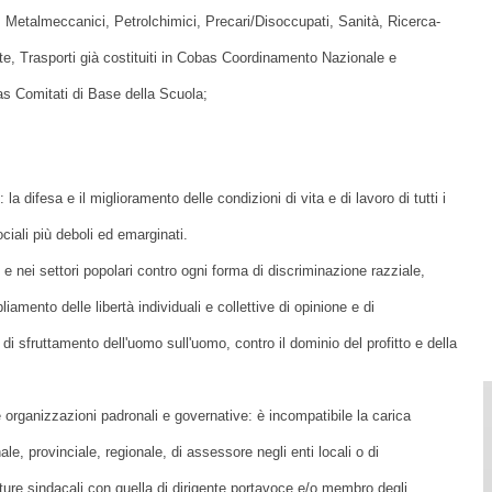
, Metalmeccanici, Petrolchimici, Precari/Disoccupati, Sanità, Ricerca-
te, Trasporti già costituiti in Cobas Coordinamento Nazionale e
s Comitati di Base della Scuola;
: la difesa e il miglioramento delle condizioni di vita e di lavoro di tutti i
sociali più deboli ed emarginati.
ri e nei settori popolari contro ogni forma di discriminazione razziale,
liamento delle libertà individuali e collettive di opinione e di
di sfruttamento dell'uomo sull'uomo, contro il dominio del profitto e della
lle organizzazioni padronali e governative: è incompatibile la carica
e, provinciale, regionale, di assessore negli enti locali o di
rutture sindacali con quella di dirigente portavoce e/o membro degli