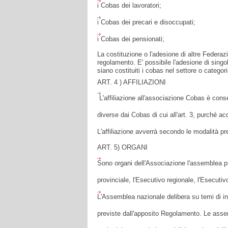
i Cobas dei lavoratori;
i Cobas dei precari e disoccupati;
i Cobas dei pensionati;
La costituzione o l'adesione di altre Federaz
regolamento. E' possibile l'adesione di singo
siano costituiti i cobas nel settore o categor
ART. 4 ) AFFILIAZIONI
L'affiliazione all'associazione Cobas è consen
diverse dai Cobas di cui all'art. 3, purché ac
L'affiliazione avverrà secondo le modalità pr
ART. 5) ORGANI
Sono organi dell'Associazione l'assemblea pr
provinciale, l'Esecutivo regionale, l'Esecutiv
L'Assemblea nazionale delibera su temi di in
previste dall'apposito Regolamento. Le assem