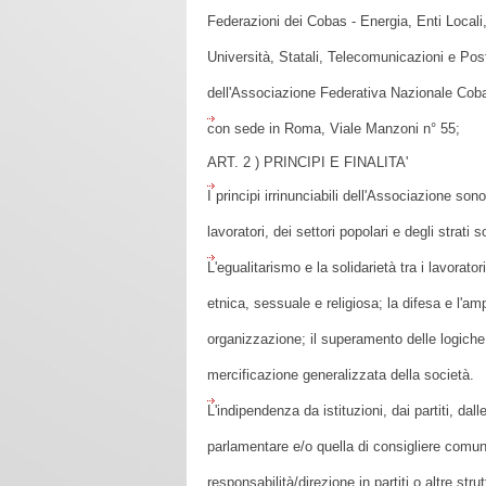
Federazioni dei Cobas - Energia, Enti Locali
Università, Statali, Telecomunicazioni e Pos
dell'Associazione Federativa Nazionale Coba
con sede in Roma, Viale Manzoni n° 55;
ART. 2 ) PRINCIPI E FINALITA'
I principi irrinunciabili dell'Associazione sono
lavoratori, dei settori popolari e degli strati 
L'egualitarismo e la solidarietà tra i lavorato
etnica, sessuale e religiosa; la difesa e l'amp
organizzazione; il superamento delle logiche 
mercificazione generalizzata della società.
L'indipendenza da istituzioni, dai partiti, da
parlamentare e/o quella di consigliere comunal
responsabilità/direzione in partiti o altre st