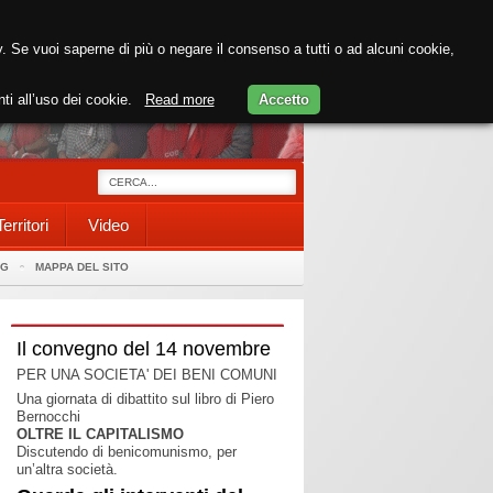
cy. Se vuoi saperne di più o negare il consenso a tutti o ad alcuni cookie,
nti all’uso dei cookie.
Read more
Accetto
Territori
Video
AG
MAPPA DEL SITO
Il convegno del 14 novembre
PER UNA SOCIETA' DEI BENI COMUNI
Una giornata di dibattito sul libro di Piero
Bernocchi
OLTRE IL CAPITALISMO
Discutendo di benicomunismo, per
un’altra società.