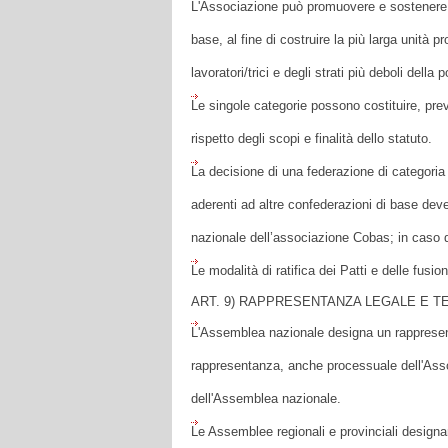
L'Associazione può promuovere e sostenere a 
base, al fine di costruire la più larga unità pr
lavoratori/trici e degli strati più deboli della
Le singole categorie possono costituire, previ
rispetto degli scopi e finalità dello statuto.
La decisione di una federazione di categoria 
aderenti ad altre confederazioni di base deve
nazionale dell’associazione Cobas; in caso di
Le modalità di ratifica dei Patti e delle fusi
ART. 9) RAPPRESENTANZA LEGALE E T
L'Assemblea nazionale designa un rappresent
rappresentanza, anche processuale dell'Asso
dell'Assemblea nazionale.
Le Assemblee regionali e provinciali designan