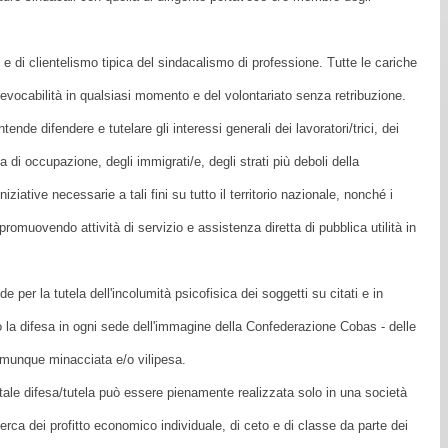
o e di clientelismo tipica del sindacalismo di professione. Tutte le cariche
 revocabilità in qualsiasi momento e del volontariato senza retribuzione.
nde difendere e tutelare gli interessi generali dei lavoratori/trici, dei
a di occupazione, degli immigrati/e, degli strati più deboli della
ative necessarie a tali fini su tutto il territorio nazionale, nonché i
romuovendo attività di servizio e assistenza diretta di pubblica utilità in
e per la tutela dell'incolumità psicofisica dei soggetti su citati e in
odo la difesa in ogni sede dell'immagine della Confederazione Cobas - delle
comunque minacciata e/o vilipesa.
 tale difesa/tutela può essere pienamente realizzata solo in una società
erca dei profitto economico individuale, di ceto e di classe da parte dei