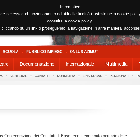
Informativa
kie necessari al funzionamento ed utili alle finalità illustrate nella cookie poli
consulta la cookie policy.
cliccando su un link o proseguendo la navigazione in altra maniera, acconse
SCUOLA
PUBBLICO IMPIEGO
ONLUS AZIMUT
eare
Documentazione
Internazionale
Multimedia
PA
VERTENZE
CONTATTI
NORMATIVA
LINK COBAS
PENSIONATI
T
s Confederazione dei Comitati di Base, con il contributo paritario delle