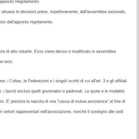
l'apposito Regolamento.
li attuano le decisioni prese, rispettivamente, dall'assemblea nazionale,
sto dall'apposito regolamento.
ta di atto notarile. Esso viene deciso e modificato in assemblea
e terzi.
 Cobas, le Federazioni e i singoli iscritti di cui all'art. 3 e gli affiliati
oni, i lasciti esclusi quelli governativi e padronali. Le quote e le modalità
o. E' prevista la nascita di una "cassa di mutua assistenza" al fine di
ari settori rappresentati nell'associazione, nonché il sostegno alle sedi