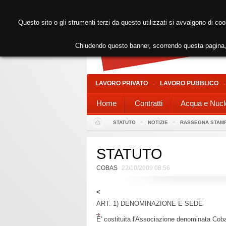
Questo sito o gli strumenti terzi da questo utilizzati si avvalgono di coo
Chiudendo questo banner, scorrendo questa pagina, 
LAVORO PRIVATO
LAVORO PUBBLICO
Home
Contratti
Acqua e Nucl
STATUTO
NOTIZIE
RASSEGNA STAM
STATUTO
COBAS
22/10/2009 08:56
<
ART. 1) DENOMINAZIONE E SEDE
E' costituita l'Associazione denominata Coba