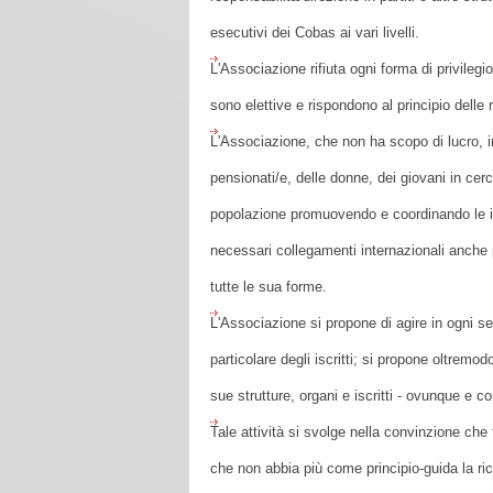
esecutivi dei Cobas ai vari livelli.
L'Associazione rifiuta ogni forma di privilegi
sono elettive e rispondono al principio delle
L'Associazione, che non ha scopo di lucro, inte
pensionati/e, delle donne, dei giovani in cerc
popolazione promuovendo e coordinando le inizi
necessari collegamenti internazionali anche p
tutte le sua forme.
L'Associazione si propone di agire in ogni sed
particolare degli iscritti; si propone oltrem
sue strutture, organi e iscritti - ovunque e 
Tale attività si svolge nella convinzione che
che non abbia più come principio-guida la ric