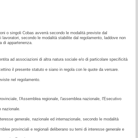
ioni o singoli Cobas avverrà secondo le modalità previste dal
li lavoratori, secondo le modalità stabilite dal regolamento, laddove non
ia di appartenenza.
tita ad associazioni di altra natura sociale e/o di particolare specificità
cettino il presente statuto e siano in regola con le quote da versare.
eviste nel regolamento.
ovinciale, l'Assemblea regionale, l'assemblea nazionale, l'Esecutivo
o nazionale.
teresse generale, nazionale ed internazionale, secondo le modalità
blee provinciali e regionali deliberano su temi di interesse generale e