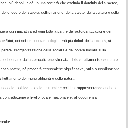
classi più deboli: cioè, in una società che escluda il dominio della merce,
 delle idee e del sapere, dell'istruzione, della salute, della cultura e dello
erà ogni iniziativa ed ogni lotta a partire dall'autorganizzazione dei
tori/trici, dei settori popolari e degli strati più deboli della società; si
superare un'organizzazione della società e del potere basata sulla
o, del denaro, della competizione sfrenata, dello sfruttamento esercitato
i senza potere, né proprietà economiche significative, sulla subordinazione
o sfruttamento dei meno abbienti e della natura.
ndacale, politica, sociale, culturale e politica, rappresentando anche le
a contrattazione a livello locale, nazionale e, all'occorrenza,
ramite: