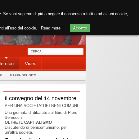
cy. Se vuoi saperne di più o negare il consenso a tutti o ad alcuni cookie,
nti all’uso dei cookie.
Read more
Accetto
Territori
Video
AG
MAPPA DEL SITO
Il convegno del 14 novembre
PER UNA SOCIETA' DEI BENI COMUNI
Una giornata di dibattito sul libro di Piero
Bernocchi
OLTRE IL CAPITALISMO
Discutendo di benicomunismo, per
un’altra società.