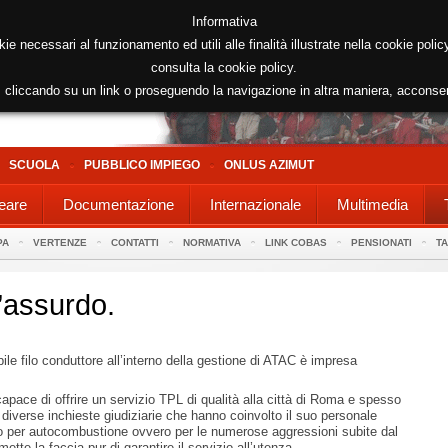
Informativa
kie necessari al funzionamento ed utili alle finalità illustrate nella cookie poli
consulta la cookie policy.
cliccando su un link o proseguendo la navigazione in altra maniera, acconse
SCUOLA
PUBBLICO IMPIEGO
ONLUS AZIMUT
eare
Documentazione
Internazionale
Multimedia
PA
VERTENZE
CONTATTI
NORMATIVA
LINK COBAS
PENSIONATI
T
’assurdo.
le filo conduttore all’interno della gestione di ATAC è impresa
capace di offrire un servizio TPL di qualità alla città di Roma e spesso
 diverse inchieste giudiziarie che hanno coinvolto il suo personale
co per autocombustione ovvero per le numerose aggressioni subite dal
te la faccia pur di garantire il servizio all’utenza.