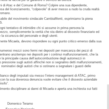
oni di Atac e del Comune di Roma? Colpire una sua dipendente,
sa del licenziamento, “colpevole” di aver messo a nudo la cruda realtà
 romano.
nsabile del movimento sindacale CambiaMenti, esprimiamo la piena
AS.
gni tentativo di intimidire chi si assume in prima persona la
mezzo, semplicemente la verità che sta dietro al dissesto finanziario ed
e la sicurezza del personale e degli utenti.
rmente Micaela, devono rispondere su ogni punto critico emerso dalla sua
numerosi mezzi sono fermi nei depositi per mancanza dei pezzi di
 rientrano anzitempo nei depositi per i continui malfunzionamenti, che la
la principale causa dell’autocombustione degli automezzi in
no pressione sugli autisti affinché non si segnalino detti malfunzionamenti,
 nominativi degli autisti che si ostinano a segnalare i guasti delle
banco degli imputati sia messo l’intero management di ATAC, primo
i con la sua doverosa denuncia vuole evitare che il dissesto aziendale
isifo”.
imento disciplinare ai danni di Micaela e aperta una inchiesta sui fatti
Domenico Teramo