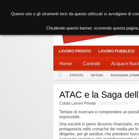
Questo sito o gli strumenti terzi da questo utilizzati si avvalgono di coo
Chiudendo questo banner, scorrendo questa pagina, 
LAVORO PRIVATO
LAVORO PUBBLICO
Home
Contratti
Acqua e Nucl
STATUTO
NOTIZIE
RASSEGNA STAM
ATAC e la Saga dell
Cobas Lavoro Privato
23/05/2018 20:59
Tentare di ricercare e comprendere un possibi
impossibile.
Una società in pieno dissesto finanziario, in
protagonista nelle cronache dei media per le
dirigente, per gli autobus che prendono fuo
personale operativo che quotidianamente ci met