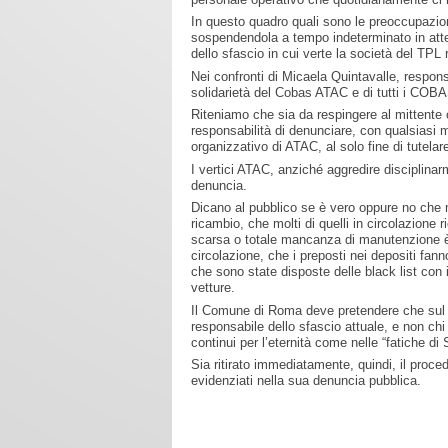
In questo quadro quali sono le preoccupazi
sospendendola a tempo indeterminato in atte
dello sfascio in cui verte la società del TPL
Nei confronti di Micaela Quintavalle, respo
solidarietà del Cobas ATAC e di tutti i COB
Riteniamo che sia da respingere al mittente o
responsabilità di denunciare, con qualsiasi 
organizzativo di ATAC, al solo fine di tutelar
I vertici ATAC, anziché aggredire disciplina
denuncia.
Dicano al pubblico se è vero oppure no che 
ricambio, che molti di quelli in circolazione
scarsa o totale mancanza di manutenzione è 
circolazione, che i preposti nei depositi fan
che sono state disposte delle black list con i
vetture.
Il Comune di Roma deve pretendere che sul 
responsabile dello sfascio attuale, e non ch
continui per l’eternità come nelle “fatiche di S
Sia ritirato immediatamente, quindi, il proced
evidenziati nella sua denuncia pubblica.