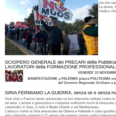
ma non sar
La donna, f
medico che
SCIOPERO GENERALE dei PRECARI della Pubblica A
LAVORATORI della FORMAZIONE PROFESSIONALE 
VENERDI’ 15 NOVEMBR
MANIFESTAZIONE a PALERMO piazza POLITEAMA ore 9
del Governo Regionale Siciliano a 
SIRIA FERMIAMO LA GUERRA, senza se e senza m
Stati Uniti e Francia hanno annunciato un loro intervento militare contro l
ed aerei. L’azione è gravissima e comporta moltissimi rischi di innescare co
catastrofici in Siria, in tutto il Medio Oriente e nel Mediterraneo.
L’attacco contro la Siria annunziato da Obama e Hollande è stato giustifi
armi chimiche compiuto il 21 agosto dal governo siriano contro l'opposizi