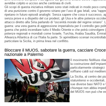
avrebbe colpito e ucciso anche centinaia di civili.
Gli scopi di questa iniziativa militare sono stati indicati in modo poco comp
di una punizione contro il governo siriano per l’uso di gas letali, una “rapp
ripetano in futuro episodi analoghi. Senza sapere che cosa è successo, app
senza prove e a dispetto del cui prodest, gli Usa e le altre potenze occiden
attacco diretto alla Siria parlando di “oscenità morale del regime siriano”.
guerra: una vera guerra di aggressione imperialista per il controllo geo poli
guerra che potrà incendiare tutto il Medio Oriente e che potrà coinvolgere (
potenze regionali e mondiali come Israele, Turchia, Arabia Saudita, Emirati
Alleanza Atlantica di cui l'Italia fa parte. Si aprirebbero scenari incontrollabi
particolare la Sicilia, in prima linea nel conflitto.
Bloccare il MUOS, sabotare la guerra, cacciare Croce
nazionale a Palermo
Il movimento NoMuos rilan
la costruzione dell’impian
particolarmente strategici
soffiano caldi sul mediter
La Sicilia, al centro dei pia
statunitensi e occidentali
sue diverse basi NATO e 
chiunque non abbia impedi
del MUOS non può che ess