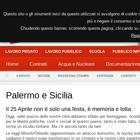
Questo sito o gli strumenti terzi da questo utilizzati si avvalgono di cookie n
più o negare il consenso a tut
Chiudendo questo banner, scorrendo questa pagina, cliccando su un
Read
LAVORO PRIVATO
LAVORO PUBBLICO
SCUOLA
PUBBLICO IMP
Home
Contratti
Acqua e Nucleare
Documentazion
STATUTO
NOTIZIE
RASSEGNA STAMPA
VERTENZE
CONTATTI
Palermo e Sicilia
Il 25 Aprile non è solo una festa, è memoria e lotta
Oggi, nelle piazze delle nostre città abbiamo sfilato per festeggiare, ric
per le libertà politiche, civili e sociali di questo paese; tanto è stato fatto,
ormai un incubo lontano. Ma c'è ancora tanto da fare.
Le leggi Minniti/Orlando rappresentano un attacco durissimo, la nostra isol
vediamo il nostro mare trasformarsi in un cimitero e le nostre città saranno