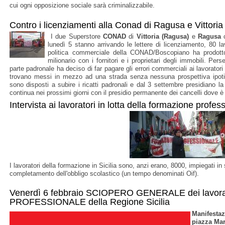
cui ogni opposizione sociale sarà criminalizzabile.
Contro i licenziamenti alla Conad di Ragusa e Vittoria
I due Superstore
CONAD
di
Vittoria (Ragusa)
e
Ragusa
c
lunedì 5 stanno arrivando le lettere di licenziamento, 80 la
politica commerciale della CONAD/Boscopiano ha prodot
milionario con i fornitori e i proprietari degli immobili. Per
parte padronale ha deciso di far pagare gli errori commerciali ai lavorator
trovano messi in mezzo ad una strada senza nessuna prospettiva ipot
sono disposti a subire i ricatti padronali e dal 3 settembre presidiano 
continua nei prossimi giorni con il presidio permanente dei cancelli dove è 
Intervista ai lavoratori in lotta della formazione profess
I lavoratori della formazione in Sicilia sono, anzi erano, 8000, impiegati in s
completamento dell'obbligo scolastico (un tempo denominati Oif).
Venerdì 6 febbraio SCIOPERO GENERALE dei lavor
PROFESSIONALE della Regione Sicilia
Manifestaz
piazza Mar