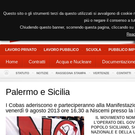
Questo sito o gli strumenti terzi da questo utilizzati si avvalgono di cookie n
più o negare il consenso a tut
Chiudendo questo banner, scorrendo questa pagina, cliccando su un
Read
LAVORO PRIVATO
LAVORO PUBBLICO
SCUOLA
PUBBLICO IMP
Home
Contratti
Acqua e Nucleare
Documentazion
STATUTO
NOTIZIE
RASSEGNA STAMPA
VERTENZE
CONTATTI
Palermo e Sicilia
I Cobas aderiscono e parteciperanno alla Manifestaz
venerdì 9 agosto 2013 ore 16,30 a Niscemi presso l
IL MOVIMENTO NO
L'OPERATO DEL GO
POPOLO SICILIANO, 
NAZIONALE E DELLA 