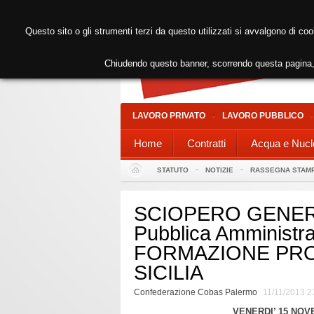
Questo sito o gli strumenti terzi da questo utilizzati si avvalgono di coo
Chiudendo questo banner, scorrendo questa pagina, 
LAVORO PRIVATO
LAVORO PUBBLICO
Home
Contratti
Acqua e Nucl
STATUTO
NOTIZIE
RASSEGNA STAM
SCIOPERO GENERA
Pubblica Amministr
FORMAZIONE PRO
SICILIA
Confederazione Cobas Palermo
11/11/2013 2
VENERDI’ 15 NOV