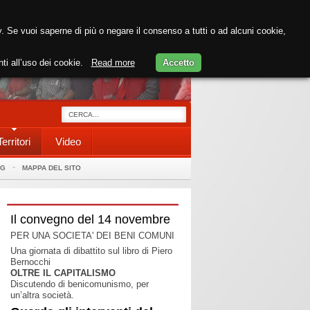
cy. Se vuoi saperne di più o negare il consenso a tutti o ad alcuni cookie,
nti all’uso dei cookie.
Read more
Accetto
Territori
Video
AG
MAPPA DEL SITO
Il convegno del 14 novembre
PER UNA SOCIETA' DEI BENI COMUNI
Una giornata di dibattito sul libro di Piero
Bernocchi
OLTRE IL CAPITALISMO
Discutendo di benicomunismo, per
un’altra società.