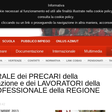
Informativa
kie necessari al funzionamento ed utili alle finalità illustrate nella cookie poli
consulta la cookie policy.
cliccando su un link o proseguendo la navigazione in altra maniera, acconse
SCUOLA
PUBBLICO IMPIEGO
ONLUS AZIMUT
eare
Documentazione
Internazionale
Multimedia
PA
VERTENZE
CONTATTI
NORMATIVA
LINK COBAS
PENSIONATI
T
LE dei PRECARI della
azione e dei LAVORATORI della
FESSIONALE della REGIONE
3:42
EMBRE 2013