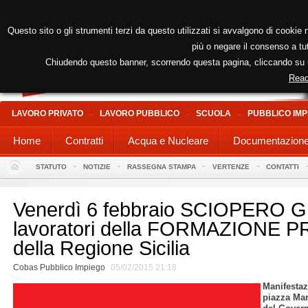
Questo sito o gli strumenti terzi da questo utilizzati si avvalgono di cookie n
più o negare il consenso a tut
Chiudendo questo banner, scorrendo questa pagina, cliccando su un
Read
LAVORO PRIVATO
LAVORO PUBBLICO
SCUOLA
PUBBLICO IMP
Home
Contratti
Acqua e Nucleare
Documentazion
STATUTO
NOTIZIE
RASSEGNA STAMPA
VERTENZE
CONTATTI
Venerdì 6 febbraio SCIOPERO 
lavoratori della FORMAZIONE
della Regione Sicilia
Cobas Pubblico Impiego
05/02/2015 21:18
Manifestaz
piazza Mar