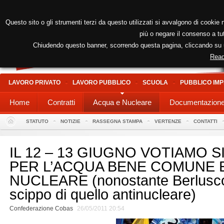
Questo sito o gli strumenti terzi da questo utilizzati si avvalgono di cookie n
più o negare il consenso a tut
Chiudendo questo banner, scorrendo questa pagina, cliccando su un
Read
LAVORO PRIVATO
LAVORO PUBBLICO
SCUOLA
PUBBLICO IMP
Home
Contratti
Acqua e Nucleare
Documentazion
STATUTO
NOTIZIE
RASSEGNA STAMPA
VERTENZE
CONTATTI
IL 12 – 13 GIUGNO VOTIAMO 
PER L’ACQUA BENE COMUNE 
NUCLEARE (nonostante Berlusconi
scippo di quello antinucleare)
Confederazione Cobas
26/05/2011 20:54