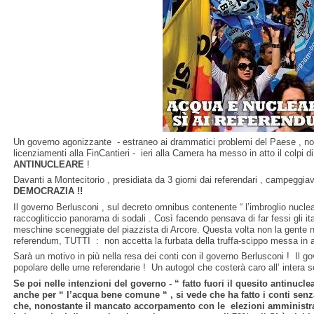
Un governo agonizzante - estraneo ai drammatici problemi del Paese , non
licenziamenti alla FinCantieri - ieri alla Camera ha messo in atto il colpi d
ANTINUCLEARE
!
Davanti a Montecitorio , presidiata da 3 giorni dai referendari , campeggia
DEMOCRAZIA !!
Il governo Berlusconi , sul decreto omnibus contenente “ l’imbroglio nuclear
raccogliticcio panorama di sodali . Così facendo pensava di far fessi gli ita
meschine sceneggiate del piazzista di Arcore. Questa volta non la gente 
referendum, TUTTI : non accetta la furbata della truffa-scippo messa in a
Sarà un motivo in più nella resa dei conti con il governo Berlusconi ! Il g
popolare delle urne referendarie ! Un autogol che costerà caro all’ intera sq
Se poi nelle intenzioni del governo - “ fatto fuori il quesito antinuclea
anche per “ l’acqua bene comune “ , si vede che ha fatto i conti senza l
che, nonostante il mancato accorpamento con le elezioni amministrat