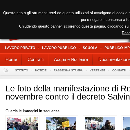
Questo sito o gli strumenti terzi da questo utilizzati si avvalgono di cookie n
più o negare il consenso a tut
Chiudendo questo banner, scorrendo questa pagina, cliccando su un
Read
LAVORO PRIVATO
LAVORO PUBBLICO
SCUOLA
PUBBLICO IMP
Home
Contratti
Acqua e Nucleare
Documentazion
STATUTO
NOTIZIE
RASSEGNA STAMPA
VERTENZE
CONTATTI
Le foto della manifestazione di R
novembre contro il decreto Salvin
Guarda le immagini in sequenza