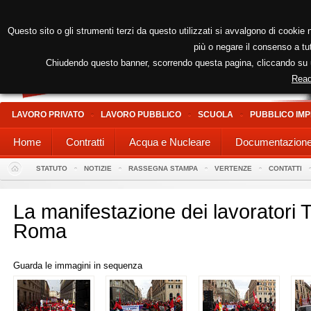
Questo sito o gli strumenti terzi da questo utilizzati si avvalgono di cookie n
più o negare il consenso a tut
Chiudendo questo banner, scorrendo questa pagina, cliccando su un
Read
LAVORO PRIVATO
LAVORO PUBBLICO
SCUOLA
PUBBLICO IMP
Home
Contratti
Acqua e Nucleare
Documentazion
STATUTO
NOTIZIE
RASSEGNA STAMPA
VERTENZE
CONTATTI
La manifestazione dei lavoratori T
Roma
Guarda le immagini in sequenza