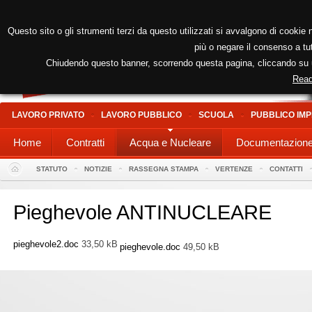
Questo sito o gli strumenti terzi da questo utilizzati si avvalgono di cookie n
più o negare il consenso a tut
Chiudendo questo banner, scorrendo questa pagina, cliccando su un
Read
LAVORO PRIVATO
LAVORO PUBBLICO
SCUOLA
PUBBLICO IMP
Home
Contratti
Acqua e Nucleare
Documentazion
STATUTO
NOTIZIE
RASSEGNA STAMPA
VERTENZE
CONTATTI
Pieghevole ANTINUCLEARE
pieghevole2.doc
33,50 kB
pieghevole.doc
49,50 kB