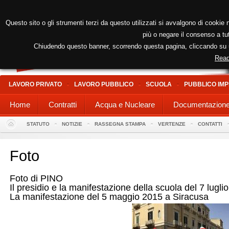
Questo sito o gli strumenti terzi da questo utilizzati si avvalgono di cookie n
più o negare il consenso a tut
Chiudendo questo banner, scorrendo questa pagina, cliccando su un
Read
LAVORO PRIVATO
LAVORO PUBBLICO
SCUOLA
PUBBLICO IMP
Home
Contratti
Acqua e Nucleare
Documentazion
STATUTO
NOTIZIE
RASSEGNA STAMPA
VERTENZE
CONTATTI
Foto
Foto di PINO
Il presidio e la manifestazione della scuola del 7 lugli
La manifestazione del 5 maggio 2015 a Siracusa