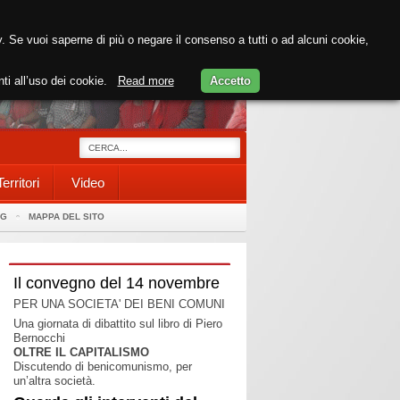
cy. Se vuoi saperne di più o negare il consenso a tutti o ad alcuni cookie,
nti all’uso dei cookie.
Read more
Accetto
Territori
Video
AG
MAPPA DEL SITO
Il convegno del 14 novembre
PER UNA SOCIETA' DEI BENI COMUNI
Una giornata di dibattito sul libro di Piero
Bernocchi
OLTRE IL CAPITALISMO
Discutendo di benicomunismo, per
un’altra società.