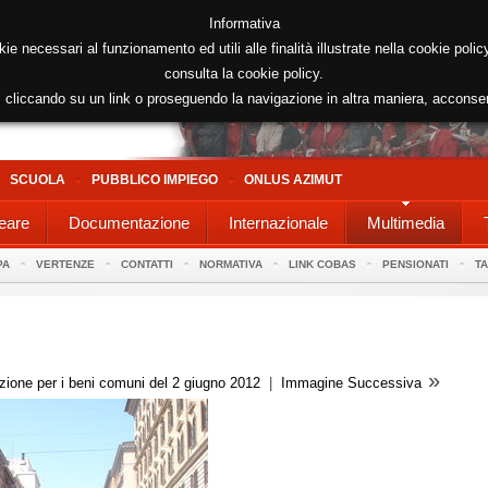
Informativa
kie necessari al funzionamento ed utili alle finalità illustrate nella cookie poli
consulta la cookie policy.
cliccando su un link o proseguendo la navigazione in altra maniera, acconse
SCUOLA
PUBBLICO IMPIEGO
ONLUS AZIMUT
eare
Documentazione
Internazionale
Multimedia
PA
VERTENZE
CONTATTI
NORMATIVA
LINK COBAS
PENSIONATI
T
»
zione per i beni comuni del 2 giugno 2012
|
Immagine Successiva