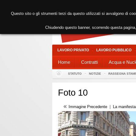
Questo sito o gli strumenti terzi da questo utilizzati si avvalgono di coo
Chiudendo questo banner, scorrendo questa pagina, 
LAVORO PRIVATO
LAVORO PUBBLICO
Home
Contratti
Acqua e Nucl
STATUTO
NOTIZIE
RASSEGNA STAM
Foto 10
«
Immagine Precedente
|
La manifesta