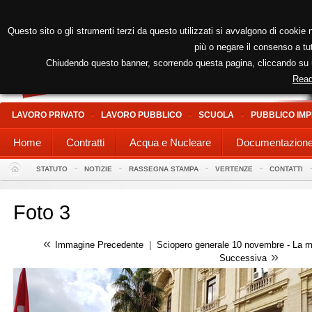
Questo sito o gli strumenti terzi da questo utilizzati si avvalgono di cookie n
più o negare il consenso a tut
Chiudendo questo banner, scorrendo questa pagina, cliccando su un
Read
LAVORO PRIVATO
LAVORO PUBBLICO
SCUOLA
PUBBLICO IMP
Home
Contratti
Acqua e Nucleare
Documentazion
STATUTO
NOTIZIE
RASSEGNA STAMPA
VERTENZE
CONTATTI
Foto 3
«
Immagine Precedente
|
Sciopero generale 10 novembre - La m
»
Successiva