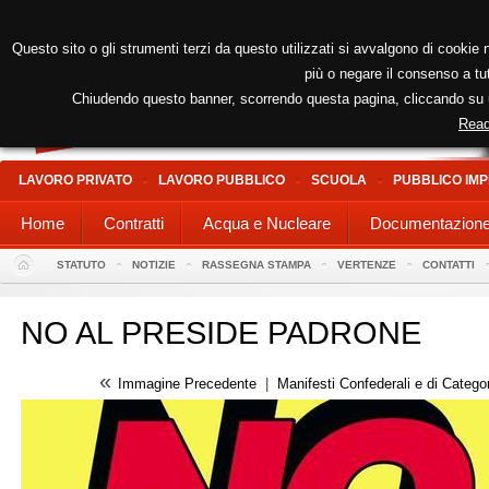
Questo sito o gli strumenti terzi da questo utilizzati si avvalgono di cookie n
più o negare il consenso a tut
Chiudendo questo banner, scorrendo questa pagina, cliccando su un
Read
LAVORO PRIVATO
LAVORO PUBBLICO
SCUOLA
PUBBLICO IMP
Home
Contratti
Acqua e Nucleare
Documentazion
STATUTO
NOTIZIE
RASSEGNA STAMPA
VERTENZE
CONTATTI
NO AL PRESIDE PADRONE
«
Immagine Precedente
|
Manifesti Confederali e di Catego