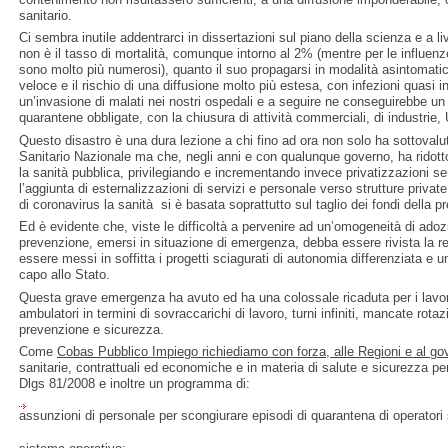
sanitario.
Ci sembra inutile addentrarci in dissertazioni sul piano della scienza e a 
non è il tasso di mortalità, comunque intorno al 2% (mentre per le influenz
sono molto più numerosi), quanto il suo propagarsi in modalità asintomati
veloce e il rischio di una diffusione molto più estesa, con infezioni quasi i
un’invasione di malati nei nostri ospedali e a seguire ne conseguirebbe u
quarantene obbligate, con la chiusura di attività commerciali, di industrie, U
Questo disastro è una dura lezione a chi fino ad ora non solo ha sottovalut
Sanitario Nazionale ma che, negli anni e con qualunque governo, ha ridott
la sanità pubblica, privilegiando e incrementando invece privatizzazioni s
l’aggiunta di esternalizzazioni di servizi e personale verso strutture privat
di coronavirus la sanità si è basata soprattutto sul taglio dei fondi della pre
Ed è evidente che, viste le difficoltà a pervenire ad un’omogeneità di adozi
prevenzione, emersi in situazione di emergenza, debba essere rivista la r
essere messi in soffitta i progetti sciagurati di autonomia differenziata e
capo allo Stato.
Questa grave emergenza ha avuto ed ha una colossale ricaduta per i lavor
ambulatori in termini di sovraccarichi di lavoro, turni infiniti, mancate rotazi
prevenzione e sicurezza.
Come
Cobas Pubblico Impiego richiediamo con forza,
alle Regioni e al g
sanitarie, contrattuali ed economiche e in materia di salute e sicurezza per 
Dlgs 81/2008 e inoltre un programma di:
assunzioni di personale per scongiurare episodi di quarantena di operatori s