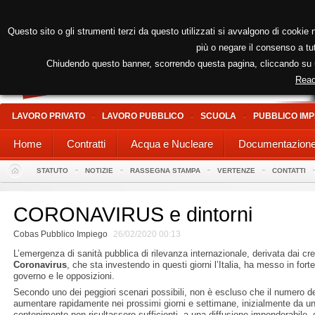
Questo sito o gli strumenti terzi da questo utilizzati si avvalgono di cookie n
più o negare il consenso a tut
Chiudendo questo banner, scorrendo questa pagina, cliccando su un
Read
LAVORO PRIVATO
LAVORO PUBBLICO
SCUOLA
PUBBLICO IMP
Home
Contratti
Acqua e Nucleare
Documentazion
STATUTO
NOTIZIE
RASSEGNA STAMPA
VERTENZE
CONTATTI
CORONAVIRUS e dintorni
Cobas Pubblico Impiego
26/02/2020 00:13
L’emergenza di sanità pubblica di rilevanza internazionale, derivata dai cr
Coronavirus
, che sta investendo in questi giorni l’Italia, ha messo in fort
governo e le opposizioni.
Secondo uno dei peggiori scenari possibili, non è escluso che il numero de
aumentare rapidamente nei prossimi giorni e settimane, inizialmente da un
contenimento non risultassero sufficienti, a una diffusione imponderabile