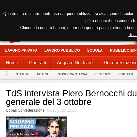
Questo sito o gli strumenti terzi da questo utilizzati si avvalgono di cookie n
più o negare il consenso a tut
Chiudendo questo banner, scorrendo questa pagina, cliccando su un
Read
LAVORO PRIVATO
LAVORO PUBBLICO
SCUOLA
PUBBLICO IMP
Home
Contratti
Acqua e Nucleare
Documentazion
STATUTO
NOTIZIE
RASSEGNA STAMPA
VERTENZE
CONTATTI
TdS intervista Piero Bernocchi du
generale del 3 ottobre
Cobas Confederazione
06/10/2025 12:26