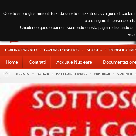
Questo sito o gli strumenti terzi da questo utilizzati si avvalgono di cookie n
più o negare il consenso a tut
Chiudendo questo banner, scorrendo questa pagina, cliccando su un
Read
LAVORO PRIVATO
LAVORO PUBBLICO
SCUOLA
PUBBLICO IMP
Home
Contratti
Acqua e Nucleare
Documentazion
STATUTO
NOTIZIE
RASSEGNA STAMPA
VERTENZE
CONTATTI