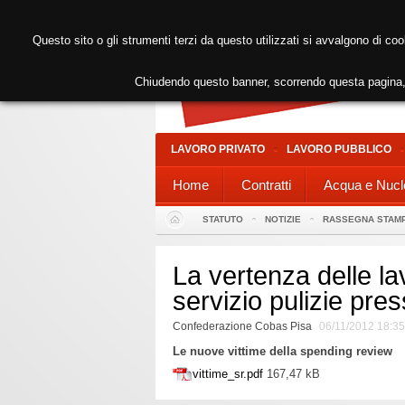
Questo sito o gli strumenti terzi da questo utilizzati si avvalgono di coo
Chiudendo questo banner, scorrendo questa pagina, 
LAVORO PRIVATO
LAVORO PUBBLICO
Home
Contratti
Acqua e Nucl
STATUTO
NOTIZIE
RASSEGNA STAM
La vertenza delle lav
servizio pulizie pre
Confederazione Cobas Pisa
06/11/2012 18:35
Le nuove vittime della spending review
vittime_sr.pdf
167,47 kB