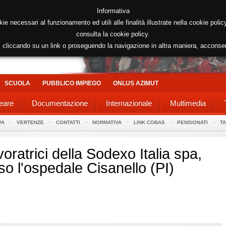
Informativa
kie necessari al funzionamento ed utili alle finalità illustrate nella cookie poli
consulta la cookie policy.
cliccando su un link o proseguendo la navigazione in altra maniera, acconse
SCUOLA
PUBBLICO IMPIEGO
ONLUS AZIMUT
eare
Documentazione
Internazionale
Multimedia
PA
VERTENZE
CONTATTI
NORMATIVA
LINK COBAS
PENSIONATI
T
oratrici della Sodexo Italia spa,
sso l'ospedale Cisanello (PI)