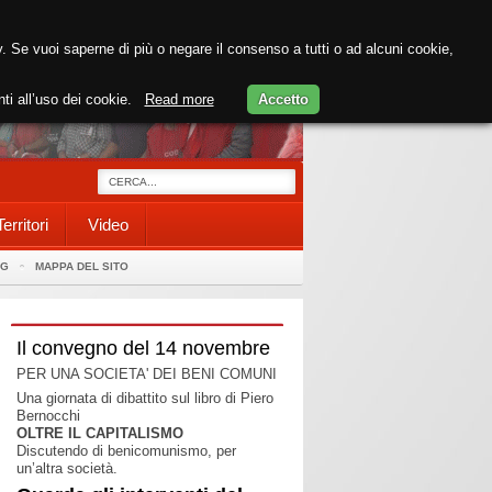
cy. Se vuoi saperne di più o negare il consenso a tutti o ad alcuni cookie,
nti all’uso dei cookie.
Read more
Accetto
Territori
Video
AG
MAPPA DEL SITO
Il convegno del 14 novembre
PER UNA SOCIETA' DEI BENI COMUNI
Una giornata di dibattito sul libro di Piero
Bernocchi
OLTRE IL CAPITALISMO
Discutendo di benicomunismo, per
un’altra società.