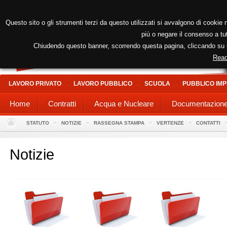
Questo sito o gli strumenti terzi da questo utilizzati si avvalgono di cookie n
più o negare il consenso a tut
Chiudendo questo banner, scorrendo questa pagina, cliccando su un
Read
LAVORO PRIVATO
LAVORO PUBBLICO
SCUOLA
PUBBLICO IMP
Home
Contratti
Acqua e Nucleare
Documentazion
STATUTO
NOTIZIE
RASSEGNA STAMPA
VERTENZE
CONTATTI
Notizie