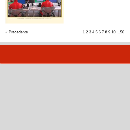
« Precedente
1
2
3
4
5
6
7
8
9
10
...
50